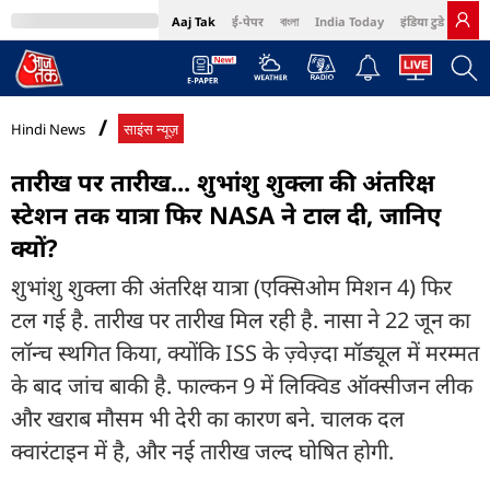
Aaj Tak
ई-पेपर
বাংলা
India Today
इंडिया टुडे हिंदी
MumbaiTak
BT Bazaar
Cosmopolitan
Harper's Bazaar
Northeast
Bri
Hindi News
साइंस न्यूज़
तारीख पर तारीख... शुभांशु शुक्ला की अंतरिक्ष
स्टेशन तक यात्रा फिर NASA ने टाल दी, जानिए
क्यों?
शुभांशु शुक्ला की अंतरिक्ष यात्रा (एक्सिओम मिशन 4) फिर
टल गई है. तारीख पर तारीख मिल रही है. नासा ने 22 जून का
लॉन्च स्थगित किया, क्योंकि ISS के ज़्वेज़्दा मॉड्यूल में मरम्मत
के बाद जांच बाकी है. फाल्कन 9 में लिक्विड ऑक्सीजन लीक
और खराब मौसम भी देरी का कारण बने. चालक दल
क्वारंटाइन में है, और नई तारीख जल्द घोषित होगी.