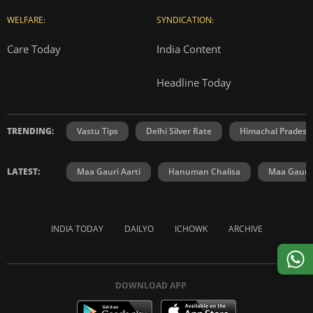
WELFARE:
SYNDICATION:
Care Today
India Content
Headline Today
TRENDING:
Vastu Tips
Delhi Silver Rate
Himachal Prades
LATEST:
Maa Gauri Aarti
Hanuman Chalisa
Maa Gauri 
INDIA TODAY
DAILYO
ICHOWK
ARCHIVE
DOWNLOAD APP