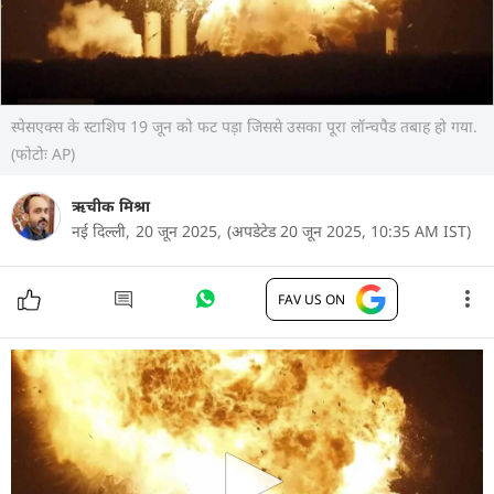
स्पेसएक्स के स्टाशिप 19 जून को फट पड़ा जिससे उसका पूरा लॉन्चपैड तबाह हो गया.
(फोटोः AP)
ऋचीक मिश्रा
नई दिल्ली,
20 जून 2025,
(अपडेटेड 20 जून 2025, 10:35 AM IST)
FAV US ON
भारतीय अंतरिक्ष यात्री ग्रुप कैप्टन शुभांशु शुक्ला की अंतरिक्ष
स्टेशन यात्रा एक बार फिर टल गई है. नासा ने एक्सिओम
मिशन 4 (Ax-4) के लॉन्च को, जो 22 जून 2025 को होने