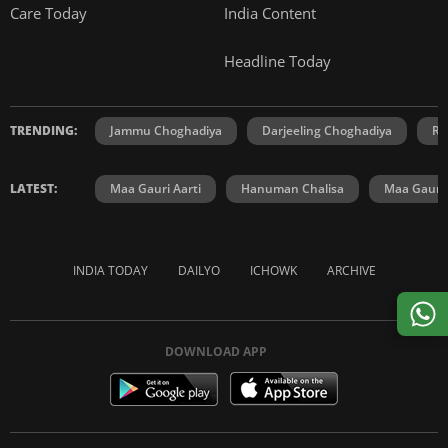
Care Today
India Content
Headline Today
TRENDING:
Jammu Choghadiya
Darjeeling Choghadiya
Ra
LATEST:
Maa Gauri Aarti
Hanuman Chalisa
Maa Gauri 
INDIA TODAY
DAILYO
ICHOWK
ARCHIVE
DOWNLOAD APP