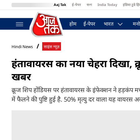
Aaj Tak
ई-पेपर
বাংলা
India Today
इंडिया टुडे हिं
MumbaiTak
BT Bazaar
Cosmopolitan
Harper's Bazaar
Northea
होम
ई-पेपर
भारत
मनो
Hindi News
साइंस न्यूज़
हंतावायरस का नया चेहरा दिखा, क्रू
खबर
क्रूज शिप होंडियस पर हंतावायरस के इंफेक्शन ने हड़कंप मच
में फैलने की पुष्टि हुई है. 50% मृत्यु दर वाला यह वायरस 