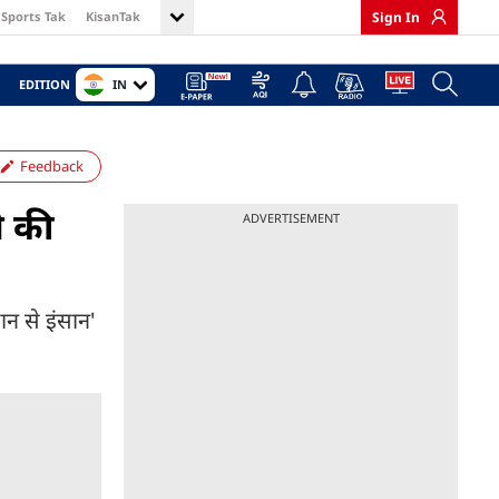
Sports Tak
KisanTak
Sign In
IN
EDITION
Feedback
े की
ADVERTISEMENT
ान से इंसान'