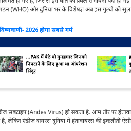
ंक्रमित हो गए हैं, जिससे इस बात की प्रबल संभावना पैदा हो गई
य संगठन (WHO) और दुनिया भर के विशेषज्ञ अब इस गुत्थी को सुलझा
भविष्यवाणी- 2026 होगा सबसे गर्म
...PAK में बैठे वो गुनहगार जिनको
ह
निपटाने के लिए हुआ था ऑपरेशन
द
सिंदूर
त
डीज सबटाइप (Andes Virus) हो सकता है. आम तौर पर हंताव
ैलता है, लेकिन एंडीज वायरस दुनिया में हंतावायरस की इकलौती ऐसी 