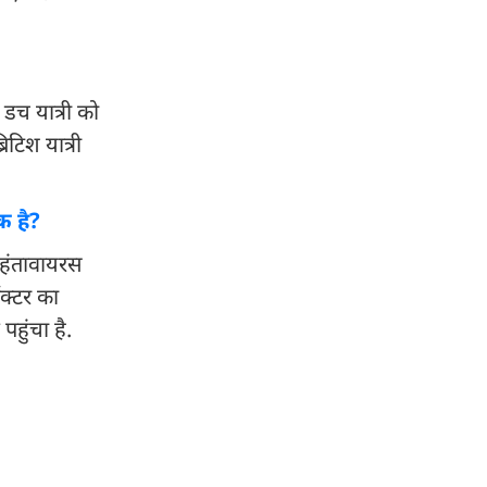
डच यात्री को
टिश यात्री
क है?
ह हंतावायरस
ॉक्टर का
हुंचा है.