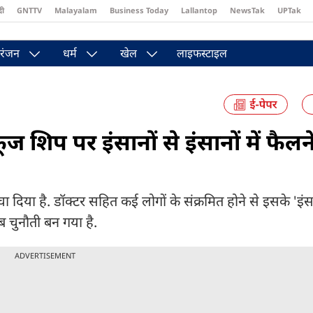
दी
GNTTV
Malayalam
Business Today
Lallantop
NewsTak
UPTak
st
Brides Today
Reader’s Digest
Astro Tak
रंजन
धर्म
खेल
लाइफस्टाइल
ज शिप पर इंसानों से इंसानों में फैलन
ा दिया है. डॉक्टर सहित कई लोगों के संक्रमित होने से इसके 'इंस
अब चुनौती बन गया है.
ADVERTISEMENT