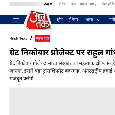
Aaj Tak
ई-पेपर
বাংলা
India Today
इंडिया टुडे हिं
MumbaiTak
BT Bazaar
Cosmopolitan
Harper's Bazaar
Northea
होम
ई-पेपर
भारत
मनो
Hindi News
साइंस न्यूज़
ग्रेट निकोबार प्रोजेक्ट पर राहुल 
ग्रेट निकोबार प्रोजेक्ट भारत सरकार का महत्वाकांक्षी प्ल
जाएगा. इसमें बड़ा ट्रांसशिपमेंट बंदरगाह, अंतरराष्ट्रीय हवाई 
मजबूत करेगी.