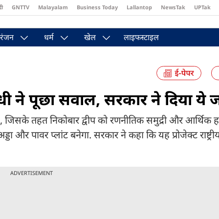
दी
GNTTV
Malayalam
Business Today
Lallantop
NewsTak
UPTak
st
Brides Today
Reader’s Digest
Astro Tak
Pakwan Gali
रंजन
धर्म
खेल
लाइफस्टाइल
गांधी ने पूछा सवाल, सरकार ने दिया ये
ान है, जिसके तहत निकोबार द्वीप को रणनीतिक समुद्री और आर्थिक
अड्डा और पावर प्लांट बनेगा. सरकार ने कहा कि यह प्रोजेक्ट राष्ट्रीय
ADVERTISEMENT