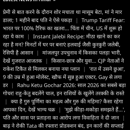
प्रेमी से बात करने के दौरान शोर मचाता था मासूम बेटा, मां ने मार
डाला; 1 महीने बाद पति ने ऐसे पकड़ा
|
Trump Tariff Fear:
भारत पर 100% टैरिफ का खतरा... चिंता में चीन, US में शुरू हो
रहा ये काम
|
Instant Jalebi Recipe: मीठा खाने का कर
रहा है मन? मिनटों में घर पर बनाएं हलवाई जैसी कुरकुरी जलेबी,
रेसिपी है आसान
|
मांजलपुर उपचुनाव में क‍िसका पलड़ा भारी,
देखें गुजरात आजतक
|
किसान-छात्र और युवा... CJP नेताओं ने
राकेश टिकैत से मिलकर बनाया नया प्लान
|
'रात में उसने छुआ',
9 की उम्र में हुआ मोलेस्ट, खौफ में सुन्न हुआ एक्टर, Gay से लगा
डर
|
Rahu Ketu Gochar 2026: साल 2026 का सबसे बड़ा
गोचर! राहु-केतु बदलेंगे चाल, इन राशियों के खुलेंगे तरक्की के रास्ते
|
क्या है गुरु पूर्ण‍िमा का महत्व और गुरु की मह‍िमा? कैसा रहेगा
आपका द‍िन, देखें भाग्य चक्र
|
'मुझे कीड़ा-मकोड़ा समझते हैं...',
पति और सास पर प्रताड़ना का आरोप लगा विवाहिता ने दी जान
|
बाढ़ ने रोकी Tata की रफ्तार! प्रोडक्शन बंद, इन कारों की सप्लाई