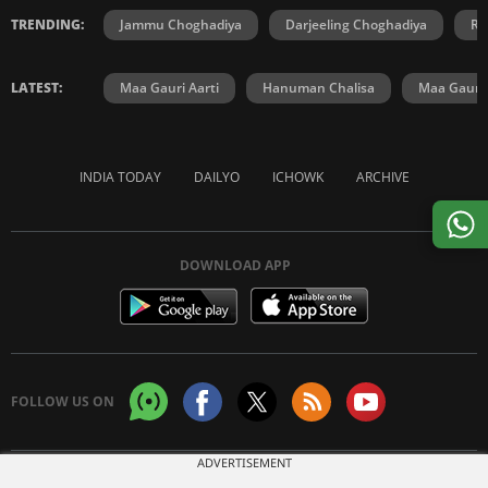
TRENDING:
Jammu Choghadiya
Darjeeling Choghadiya
Ra
LATEST:
Maa Gauri Aarti
Hanuman Chalisa
Maa Gauri 
INDIA TODAY
DAILYO
ICHOWK
ARCHIVE
DOWNLOAD APP
FOLLOW US ON
ADVERTISEMENT
Copyright © 2026 Living Media India Limited. For reprint rights:
Syndications