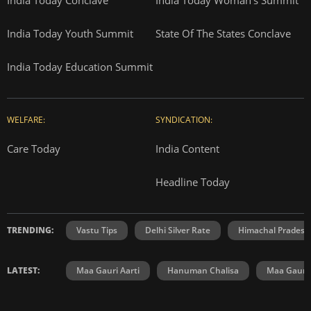
India Today Conclave
India Today Woman's Summit
India Today Youth Summit
State Of The States Conclave
India Today Education Summit
WELFARE:
SYNDICATION:
Care Today
India Content
Headline Today
TRENDING:
Vastu Tips
Delhi Silver Rate
Himachal Prades
LATEST:
Maa Gauri Aarti
Hanuman Chalisa
Maa Gauri 