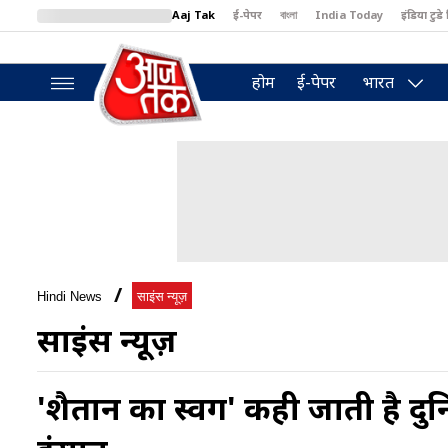
Aaj Tak
ई-पेपर
বাংলা
India Today
इंडिया टुडे 
MumbaiTak
BT Bazaar
Cosmopolitan
Harper's Bazaar
North
होम
ई-पेपर
भारत
Hindi News
साइंस न्यूज़
साइंस न्यूज़
'शैतान का स्वर्ग' कही जाती है दु