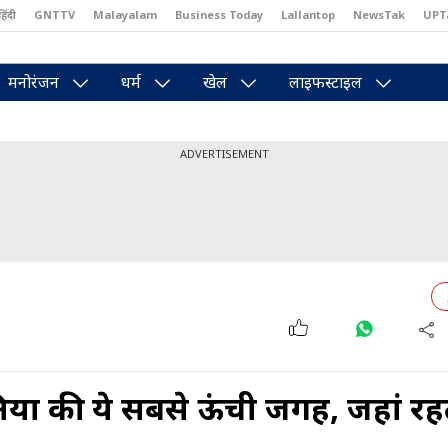
हिंदी
GNTTV
Malayalam
Business Today
Lallantop
NewsTak
UPT
east
Brides Today
Reader’s Digest
Astro Tak
Pakwan Gali
मनोरंजन
धर्म
खेल
लाइफस्टाइल
ADVERTISEMENT
निया की ये सबसे ऊंची जगह, जहां रहते