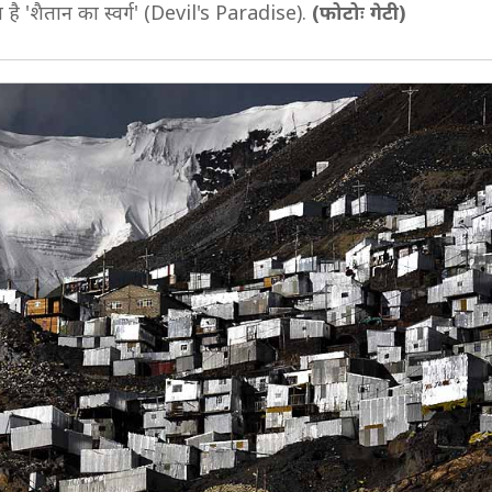
 है 'शैतान का स्वर्ग' (Devil's Paradise).
(फोटोः गेटी)