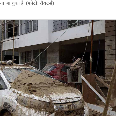
या जा चुका है.
(फोटोः रॉयटर्स)