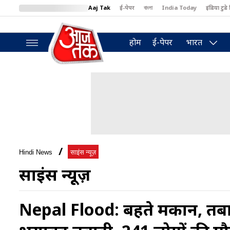
Aaj Tak
ई-पेपर
বাংলা
India Today
इंडिया टुडे 
MumbaiTak
BT Bazaar
Cosmopolitan
Harper's Bazaar
North
होम
ई-पेपर
भारत
Hindi News
साइंस न्यूज़
साइंस न्यूज़
Nepal Flood: बहते मकान, तबाह क