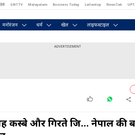
हिंदी
GNTTV
Malayalam
Business Today
Lallantop
NewsTak
UPT
east
Brides Today
Reader’s Digest
Astro Tak
Pakwan Gali
मनोरंजन
धर्म
खेल
लाइफस्टाइल
ADVERTISEMENT
स्बे और गिरते ब्रिज... नेपाल की बा