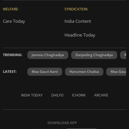
WELFARE:
SYNDICATION:
Care Today
India Content
Headline Today
TRENDING:
Jammu Choghadiya
Darjeeling Choghadiya
Ra
LATEST:
Maa Gauri Aarti
Hanuman Chalisa
Maa Gauri 
INDIA TODAY
DAILYO
ICHOWK
ARCHIVE
DOWNLOAD APP