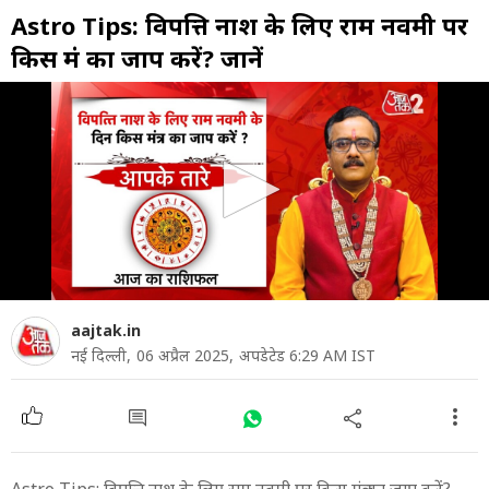
Astro Tips: विपत्ति नाश के लिए राम नवमी पर
किस मंत्र का जाप करें? जानें
0
seconds
of
0
seconds
aajtak.in
नई दिल्ली,
06 अप्रैल 2025,
अपडेटेड 6:29 AM IST