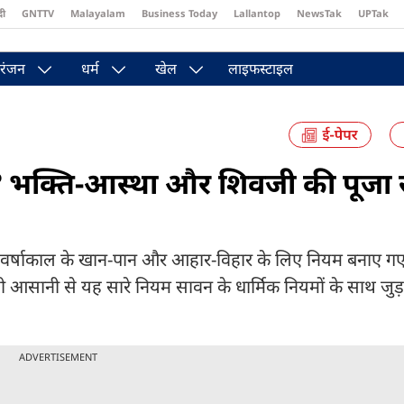
दी
GNTTV
Malayalam
Business Today
Lallantop
NewsTak
UPTak
st
Brides Today
Reader’s Digest
Astro Tak
रंजन
धर्म
खेल
लाइफस्टाइल
ों? भक्ति-आस्था और शिवजी की पूजा 
रंथ में वर्षाकाल के खान-पान और आहार-विहार के लिए नियम बनाए गए
ड़ी आसानी से यह सारे नियम सावन के धार्मिक नियमों के साथ जु
ADVERTISEMENT