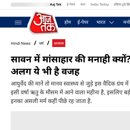
Aaj Tak
ई-पेपर
বাংলা
India Today
इंडिया टुडे हिं
MumbaiTak
BT Bazaar
Cosmopolitan
Harper's Bazaar
Northea
होम
ई-पेपर
भारत
मनो
Hindi News
धर्म
अध्यात्म
सावन में मांसाहार की मनाही क्य
अलग ये भी है वजह
आयुर्वेद की मानें तो मानव स्वास्थ्य से जुड़े इस वैदिक ग्
इसी वर्षा ऋतु के मौसम में आने वाला महीना है, इसलिए ब
इनका असली मर्म कहीं पीछे रह जाता है.