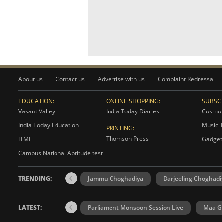
About us
Contact us
Advertise with us
Complaint Redressal
EDUCATION:
ONLINE SHOPPING:
SUBSCR
Vasant Valley
India Today Diaries
Cosmop
India Today Education
Music 
PRINTING:
Thomson Press
ITMI
Gadget
Campus National Aptitude test
TRENDING:
Jammu Choghadiya
Darjeeling Choghadi
LATEST:
Parliament Monsoon Session Live
Maa Ga