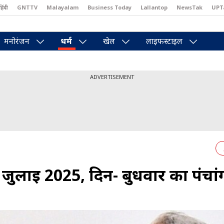
हिंदी
GNTTV
Malayalam
Business Today
Lallantop
NewsTak
UPT
east
Brides Today
Reader’s Digest
Astro Tak
Pakwan Gali
मनोरंजन
धर्म
खेल
लाइफस्टाइल
ADVERTISEMENT
जुलाई 2025, दिन- बुधवार का पंचा