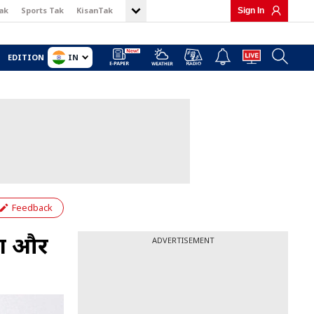
ak
Sports Tak
KisanTak
Sign In
IN
EDITION
Feedback
ंग और
ADVERTISEMENT