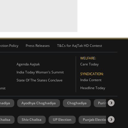
ction Policy
Press Releases
T&Cs for AajTak HD Contest
WELFARE:
Agenda Aajtak
Care Today
India Today Woman's Summit
SYNDICATION:
India Content
State Of The States Conclave
Headline Today
mmit
hadiya
Ayodhya Choghadiya
Choghadiya
Puri Choghadiya
halisa
Shiv Chalisa
UP Election
Punjab Election
Goa 