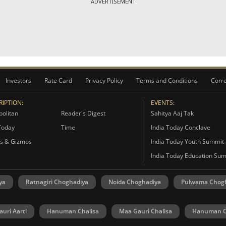
ADVERTISEMENT
Investors
Rate Card
Privacy Policy
Terms and Conditions
Corre
IPTION:
EVENTS:
olitan
Reader's Digest
Sahitya Aaj Tak
Today
Time
India Today Conclave
s & Gizmos
India Today Youth Summit
India Today Education Su
ya
Ratnagiri Choghadiya
Noida Choghadiya
Pulwama Chog
uri Aarti
Hanuman Chalisa
Maa Gauri Chalisa
Hanuman C