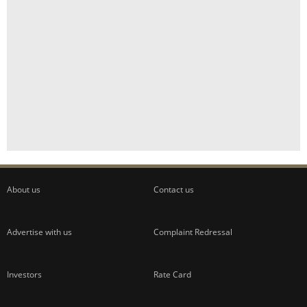
About us
Contact us
Advertise with us
Complaint Redressal
Investors
Rate Card