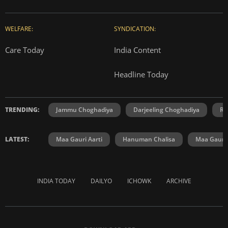
WELFARE:
SYNDICATION:
Care Today
India Content
Headline Today
TRENDING:
Jammu Choghadiya
Darjeeling Choghadiya
Ra
LATEST:
Maa Gauri Aarti
Hanuman Chalisa
Maa Gauri 
INDIA TODAY
DAILYO
ICHOWK
ARCHIVE