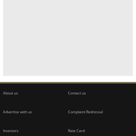
About us
Contact us
Advertise with us
Complaint Redressal
Investors
Rate Card