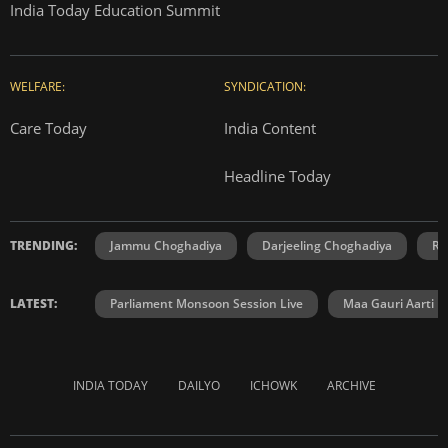
India Today Education Summit
WELFARE:
SYNDICATION:
Care Today
India Content
Headline Today
TRENDING:
Jammu Choghadiya
Darjeeling Choghadiya
Ra
LATEST:
Parliament Monsoon Session Live
Maa Gauri Aarti
INDIA TODAY
DAILYO
ICHOWK
ARCHIVE