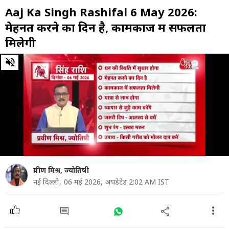
Aaj Ka Singh Rashifal 6 May 2026:
मेहनत करने का दिन है, कामकाज में सफलता
मिलेगी
0
of
47
seconds
प्रवीण मिश्र, ज्योतिषी
नई दिल्ली,
06 मई 2026,
अपडेटेड 2:02 AM IST