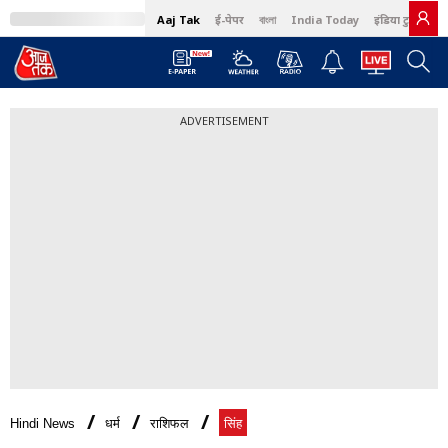
Aaj Tak
ई-पेपर
বাংলা
India Today
इंडिया टुडे हिंदी
ADVERTISEMENT
Hindi News
धर्म
राशिफल
सिंह