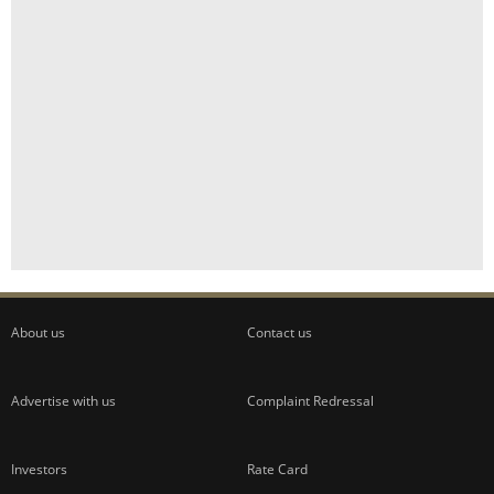
About us
Contact us
Advertise with us
Complaint Redressal
Investors
Rate Card