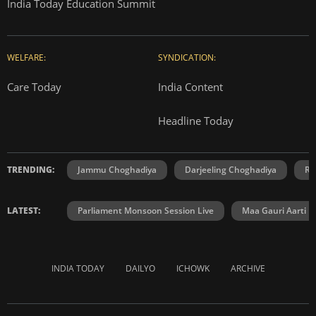
India Today Education Summit
WELFARE:
SYNDICATION:
Care Today
India Content
Headline Today
TRENDING:
Jammu Choghadiya
Darjeeling Choghadiya
Ra
LATEST:
Parliament Monsoon Session Live
Maa Gauri Aarti
INDIA TODAY
DAILYO
ICHOWK
ARCHIVE