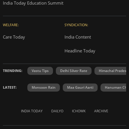
India Today Education Summit
WELFARE:
SYNDICATION:
Care Today
India Content
Headline Today
TRENDING:
Vastu Tips
Delhi Silver Rate
Himachal Prades
LATEST:
Monsoon Rain
Maa Gauri Aarti
Hanuman Chal
INDIA TODAY
DAILYO
ICHOWK
ARCHIVE