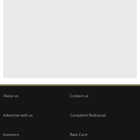
About us
Contact us
Advertise with us
Complaint Redressal
Investors
Rate Card