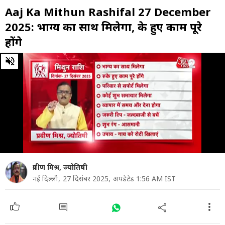
Aaj Ka Mithun Rashifal 27 December
2025: भाग्य का साथ मिलेगा, रुके हुए काम पूरे
होंगे
0
of
39
seconds
प्रवीण मिश्र, ज्योतिषी
नई दिल्ली,
27 दिसंबर 2025,
अपडेटेड 1:56 AM IST