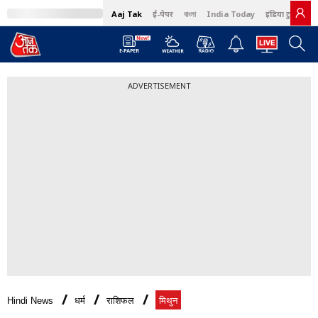
Aaj Tak
ई-पेपर
বাংলা
India Today
इंडिया टुडे हिंदी
ADVERTISEMENT
Hindi News
धर्म
राशिफल
मिथुन