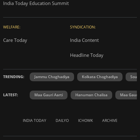
India Today Education Summit
WELFARE:
SYNDICATION:
Care Today
India Content
Headline Today
TRENDING:
Jammu Choghadiya
Kolkata Choghadiya
Sout
LATEST:
Maa Gauri Aarti
Hanuman Chalisa
Maa Gauri 
INDIA TODAY
DAILYO
ICHOWK
ARCHIVE