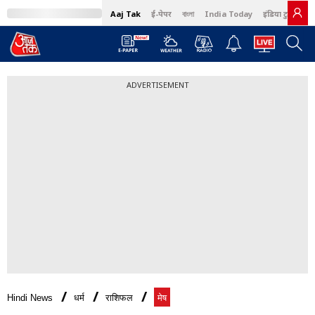
Aaj Tak
ई-पेपर
বাংলা
India Today
इंडिया टुडे हिंदी
ADVERTISEMENT
Hindi News
धर्म
राशिफल
मेष