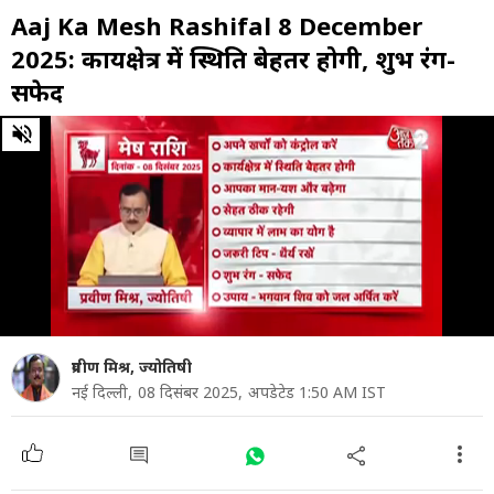
Aaj Ka Mesh Rashifal 8 December
2025: कार्यक्षेत्र में स्थिति बेहतर होगी, शुभ रंग-
सफेद
0
of
43
seconds
प्रवीण मिश्र, ज्योतिषी
नई दिल्ली,
08 दिसंबर 2025,
अपडेटेड 1:50 AM IST