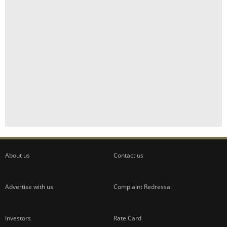
About us
Contact us
Advertise with us
Complaint Redressal
Investors
Rate Card