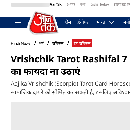
Aaj Tak
ई-पेपर
বাংলা
India Today
इंडिया टुडे हिं
MumbaiTak
BT Bazaar
Cosmopolitan
Harper's Bazaar
Northea
होम
ई-पेपर
भारत
मनो
Hindi News
धर्म
राशिफल
टैरो राशिफल
Vrishchik Tarot Rashifal 7 M
का फायदा ना उठाएं
Aaj ka Vrishchik (Scorpio) Tarot Card Horosco
सामाजिक दायरे को सीमित कर सकती है, इसलिए अविश्वास