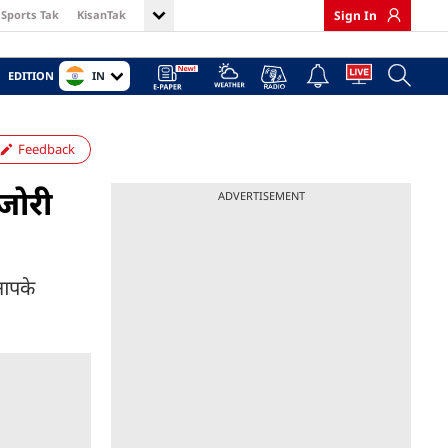
Sports Tak
KisanTak
Sign In
IN
EDITION
Feedback
जोरी
ADVERTISEMENT
आपके