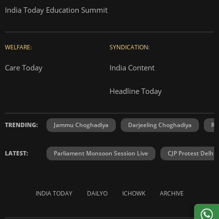
India Today Education Summit
WELFARE:
SYNDICATION:
Care Today
India Content
Headline Today
TRENDING:
Jammu Choghadiya
Darjeeling Choghadiya
Ra
LATEST:
Parliament Monsoon Session Live
CJP Protest Delhi 
INDIA TODAY
DAILYO
ICHOWK
ARCHIVE