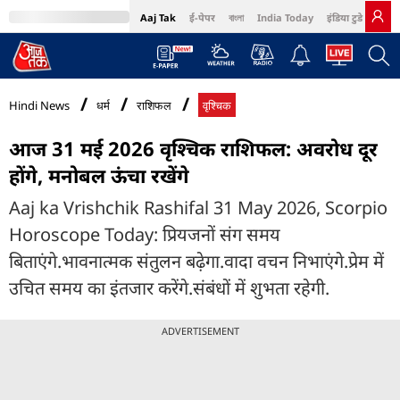
Aaj Tak
ई-पेपर
বাংলা
India Today
इंडिया टुडे हिंदी
MumbaiTak
BT Bazaar
Cosmopolitan
Harper's Bazaar
Northeast
Bri
Hindi News
धर्म
राशिफल
वृश्चिक
आज 31 मई 2026 वृश्चिक राशिफल: अवरोध दूर
होंगे, मनोबल ऊंचा रखेंगे
Aaj ka Vrishchik Rashifal 31 May 2026, Scorpio
Horoscope Today: प्रियजनों संग समय
बिताएंगे.भावनात्मक संतुलन बढ़ेगा.वादा वचन निभाएंगे.प्रेम में
उचित समय का इंतजार करेंगे.संबंधों में शुभता रहेगी.
ADVERTISEMENT