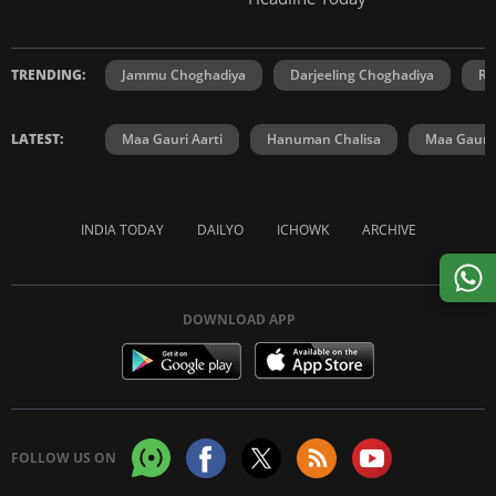
TRENDING:
Jammu Choghadiya
Darjeeling Choghadiya
Ra
LATEST:
Maa Gauri Aarti
Hanuman Chalisa
Maa Gauri 
INDIA TODAY
DAILYO
ICHOWK
ARCHIVE
DOWNLOAD APP
FOLLOW US ON