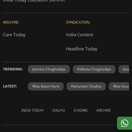
WELFARE:
SYNDICATION:
Care Today
India Content
Headline Today
TRENDING:
Jammu Choghadiya
Kolkata Choghadiya
Sout
LATEST:
Maa Gauri Aarti
Hanuman Chalisa
Maa Gauri 
INDIA TODAY
DAILYO
ICHOWK
ARCHIVE