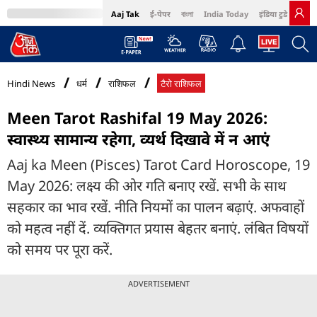
Aaj Tak
ई-पेपर
বাংলা
India Today
इंडिया टुडे हिंदी
MumbaiTak
BT Bazaar
Cosmopolitan
Harper's Bazaar
Northeast
Bri
Hindi News
धर्म
राशिफल
टैरो राशिफल
Meen Tarot Rashifal 19 May 2026:
स्वास्थ्य सामान्य रहेगा, व्यर्थ दिखावे में न आएं
Aaj ka Meen (Pisces) Tarot Card Horoscope, 19
May 2026: लक्ष्य की ओर गति बनाए रखें. सभी के साथ
सहकार का भाव रखें. नीति नियमों का पालन बढ़ाएं. अफवाहों
को महत्व नहीं दें. व्यक्तिगत प्रयास बेहतर बनाएं. लंबित विषयों
को समय पर पूरा करें.
ADVERTISEMENT