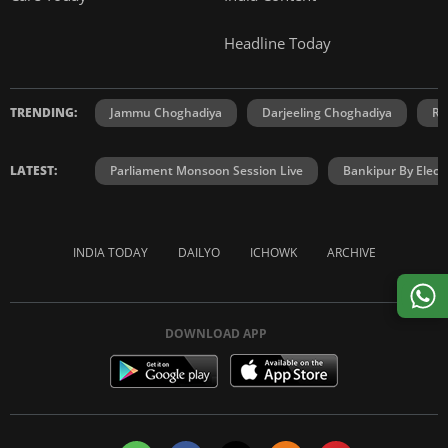
Headline Today
TRENDING:
Jammu Choghadiya
Darjeeling Choghadiya
Ra
LATEST:
Parliament Monsoon Session Live
Bankipur By Elect
INDIA TODAY
DAILYO
ICHOWK
ARCHIVE
DOWNLOAD APP