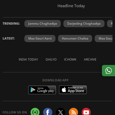
Headline Today
TRENDING:
Jammu Choghadiya
Darjeeling Choghadiya
Ra
LATEST:
Maa Gauri Aarti
Hanuman Chalisa
Maa Gauri 
INDIA TODAY
DAILYO
ICHOWK
ARCHIVE
DOWNLOAD APP
FOLLOW US ON