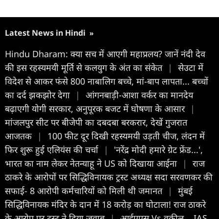
Latest News in Hindi
»
Hindu Dharam: क्या सच में आएगी महाप्रलय? जानें नंदी देव
की इस रहस्यमयी मूर्ति से कलयुग के अंत का संकेत
|
सेउटा में
विदेश से आकर फंसे 800 नाबालिग बच्चे, मां-बाप लापता... बच्चों
का दर्द झकझोर देगा
|
आंगनबाड़ी-आशा वर्कर का मानदेय
बढ़ाएगी योगी सरकार, अनुपूरक बजट में घोषणा के आसार
|
मांजलपुर सीट पर बीजेपी का दबदबा बरकरार, देखें गुजरात
आजतक
|
100 फीट दूर दिखी रहस्यमयी उड़ती चीज, लंदन में
फिर शुरू हुई एलियंस की चर्चा
|
'नरेंद्र मोदी हमारे ग्रेट फ्रेंड...',
भारत का नाम लेकर नेतन्याहू ने US को दिखाया आईना
|
राज
ठाकरे के आरोपों पर सिद्धिविनायक ट्रस्ट अध्यक्ष सदा सरवणकर की
सफाई- 8 आरोपी कर्मचारियों को मिली थी जमानत
|
मुंबई
सिद्धिविनायक मंदिर के दान में 18 करोड़ का घोटाला! राज ठाकरे
के आरोप पर ट्रस्ट ने दिया जवाब
|
आईएएस Vs वकील... IAS