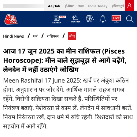
Aaj Tak
ई-पेपर
বাংলা
India Today
इंडिया टुडे हिंदी
MumbaiTak
BT Bazaar
Cosmopolitan
Harper's Bazaar
Northeast
Bri
Hindi News
धर्म
राशिफल
मीन
आज 17 जून 2025 का मीन राशिफल (Pisces
Horoscope): मीन वाले सूझबूझ से आगे बढ़ेंगे,
लेनदेन में नहीं उठाएंगे जोखिम
Meen Rashifal 17 june 2025: खर्च पर अंकुश कठिन
होगा. अनुशासन पर जोर देंगे. आर्थिक मामले सहज सगज
रहेंगे. विरोधी सक्रियता दिखा सकते हैं. परिस्थितियों पर
नियंत्रण बढ़ाएं. पेशेवरता से काम लें. लेनदेन में सावधानी बरतें.
नियम निरंतरता रखें. दान धर्म में रुचि रहेगी. रिश्तेदारों को साथ
सहयोग में आगे रहेंगे.