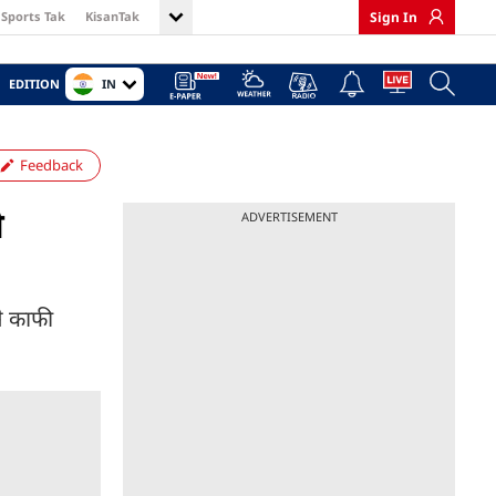
Sports Tak
KisanTak
Sign In
IN
EDITION
Feedback
े
ADVERTISEMENT
से काफी