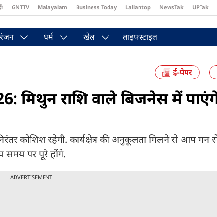
दी
GNTTV
Malayalam
Business Today
Lallantop
NewsTak
UPTak
st
Brides Today
Reader’s Digest
Astro Tak
Pakwan Gali
रंजन
धर्म
खेल
लाइफस्टाइल
मिथुन राशि वाले बिजनेस में पाएंग
रंतर कोशिश रहेगी. कार्यक्षेत्र की अनुकूलता मिलने से आप मन 
य समय पर पूरे होंगे.
ADVERTISEMENT