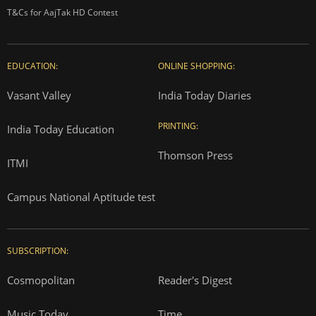
T&Cs for AajTak HD Contest
EDUCATION:
ONLINE SHOPPING:
Vasant Valley
India Today Diaries
PRINTING:
India Today Education
Thomson Press
ITMI
Campus National Aptitude test
SUBSCRIPTION:
Cosmopolitan
Reader's Digest
Music Today
Time