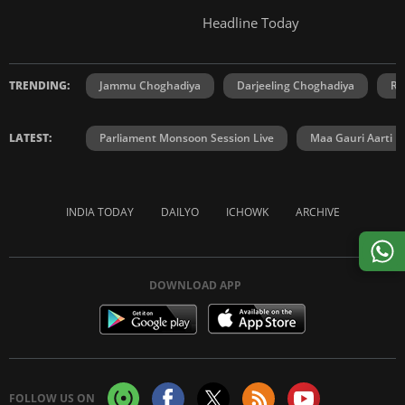
Headline Today
TRENDING:
Jammu Choghadiya
Darjeeling Choghadiya
Ra
LATEST:
Parliament Monsoon Session Live
Maa Gauri Aarti
INDIA TODAY
DAILYO
ICHOWK
ARCHIVE
DOWNLOAD APP
FOLLOW US ON