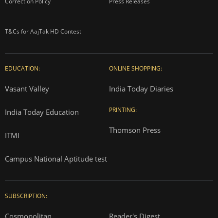
Correction Policy
Press Releases
T&Cs for AajTak HD Contest
EDUCATION:
ONLINE SHOPPING:
Vasant Valley
India Today Diaries
PRINTING:
India Today Education
Thomson Press
ITMI
Campus National Aptitude test
SUBSCRIPTION:
Cosmopolitan
Reader's Digest