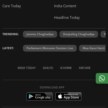
Care Today
India Content
Headline Today
TRENDING:
Jammu Choghadiya
Darjeeling Choghadiya
Ra
LATEST:
Parliament Monsoon Session Live
Maa Gauri Aarti
INDIA TODAY
DAILYO
ICHOWK
ARCHIVE
DOWNLOAD APP