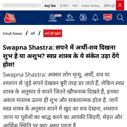
Aaj Tak
ई-पेपर
বাংলা
India Today
इंडिया टुडे हिंदी
MumbaiTak
BT Bazaar
Cosmopolitan
Harper's Bazaar
Northeast
Bri
Hindi News
धर्म
धर्म की ख़बरें
Swapna Shastra: सपने में अर्थी-शव दिखना
शुभ है या अशुभ? स्वप्न शास्त्र के ये संकेत उड़ा देंगे
होश!
Swapna Shastra: अक्सर लोग मृत्यु, अर्थी, शव या
श्मशान से जुड़े सपने देखकर बुरी तरह डर जाते हैं, लेकिन स्वप्न
शास्त्र के अनुसार ये सपने जितने खौफनाक दिखते हैं, इनका
असल मतलब उतना ही शुभ और सकारात्मक होता है. जानें
स्वप्न शास्त्र के अनुसार सपने में खुद का शव देखना, श्मशान
जाना या पूर्वजों का श्राद्ध करने का आपकी जिंदगी, सेहत और
आर्थिक स्थिति पर क्या असर पड़ता है.