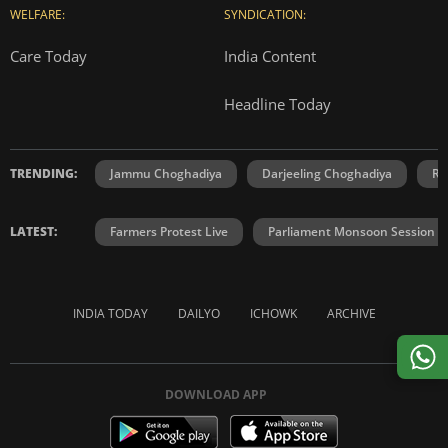
WELFARE:
SYNDICATION:
Care Today
India Content
Headline Today
TRENDING:
Jammu Choghadiya
Darjeeling Choghadiya
Ra
LATEST:
Farmers Protest Live
Parliament Monsoon Session
INDIA TODAY
DAILYO
ICHOWK
ARCHIVE
DOWNLOAD APP