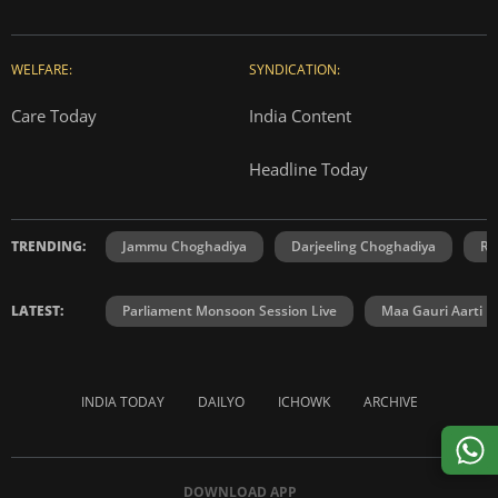
WELFARE:
SYNDICATION:
Care Today
India Content
Headline Today
TRENDING:
Jammu Choghadiya
Darjeeling Choghadiya
Ra
LATEST:
Parliament Monsoon Session Live
Maa Gauri Aarti
INDIA TODAY
DAILYO
ICHOWK
ARCHIVE
DOWNLOAD APP