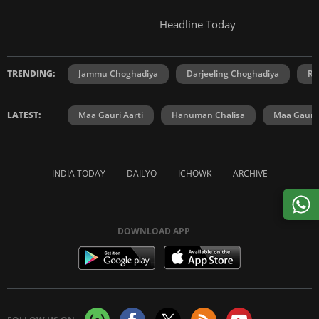
Headline Today
TRENDING:
Jammu Choghadiya
Darjeeling Choghadiya
Ra
LATEST:
Maa Gauri Aarti
Hanuman Chalisa
Maa Gauri 
INDIA TODAY
DAILYO
ICHOWK
ARCHIVE
DOWNLOAD APP