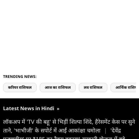
TRENDING NEWS:
करियर राशिफल
आज का राशिफल
लव राशिफल
आर्थिक राशिफ
Latest News in Hindi
»
लॉकअप में 'TV की बहू' से भिड़ीं शिल्पा शिंदे, हैरेसमेंट केस पर सुने
ताने, 'भाभीजी' के सपोर्ट में आईं आकांक्षा चमोला
|
'देवेंद्र
फडणवीस' पर ₹185 का टैक्स बकाया! सरकारी योजना में बड़े