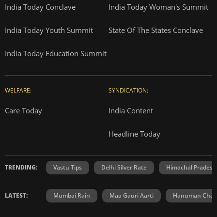
India Today Conclave
India Today Woman's Summit
India Today Youth Summit
State Of The States Conclave
India Today Education Summit
WELFARE:
SYNDICATION:
Care Today
India Content
Headline Today
TRENDING:
Vastu Tips
Delhi Silver Rate
Himachal Prades
LATEST:
Mumbai Rain
Maa Gauri Aarti
Hanuman Chali