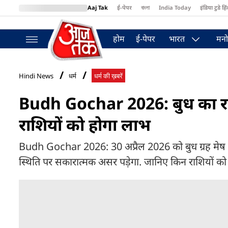
Aaj Tak
ई-पेपर
বাংলা
India Today
इंडिया टुडे हिं
MumbaiTak
BT Bazaar
Cosmopolitan
Harper's Bazaar
Northea
होम
ई-पेपर
भारत
मनो
Hindi News
धर्म
धर्म की ख़बरें
Budh Gochar 2026: बुध का रा
राशियों को होगा लाभ
Budh Gochar 2026: 30 अप्रैल 2026 को बुध ग्रह मेष राश
स्थिति पर सकारात्मक असर पड़ेगा. जानिए किन राशियों को