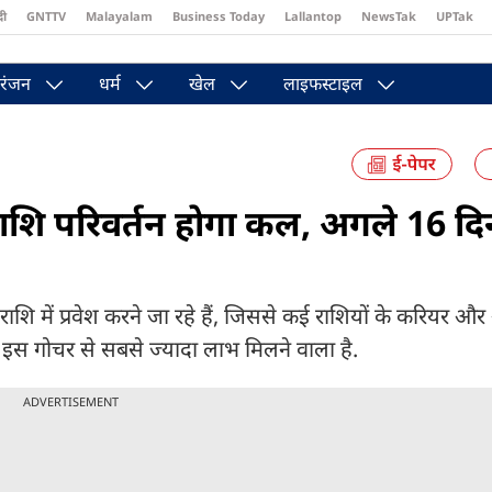
दी
GNTTV
Malayalam
Business Today
Lallantop
NewsTak
UPTak
st
Brides Today
Reader’s Digest
Astro Tak
Pakwan Gali
रंजन
धर्म
खेल
लाइफस्टाइल
शि परिवर्तन होगा कल, अगले 16 दि
ि में प्रवेश करने जा रहे हैं, जिससे कई राशियों के करियर और
 इस गोचर से सबसे ज्यादा लाभ मिलने वाला है.
ADVERTISEMENT