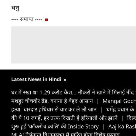
धनु
---- समाप्त ----
Latest News in Hindi
»
घर में रखा था 1.29 करोड़ कैश... नौकरों ने खाने में मिलाई नीं
मशहूर चोचवोर ब्रेड, बनाना है बेहद आसान
|
Mangal Gochar R
हत्या, धारदार हथियार से वार कर ले ली जान
|
धर्मेंद्र प्रधा
की ये 10 जगहें, हर तरफ दिखती है हरियाली और झरने
|
दिल्
शुरू हुई 'कॉकरोच क्रांति' की Inside Story
|
Aaj ka Rashi
MLA! तेलंगाना विधानसभा में पारित होगा विशेष प्रस्ताव