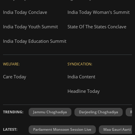
India Today Conclave
India Today Woman's Summit
India Today Youth Summit
State Of The States Conclave
India Today Education Summit
WELFARE:
SYNDICATION:
Care Today
India Content
Headline Today
TRENDING:
Jammu Choghadiya
Darjeeling Choghadiya
Ra
LATEST:
Parliament Monsoon Session Live
Maa Gauri Aarti