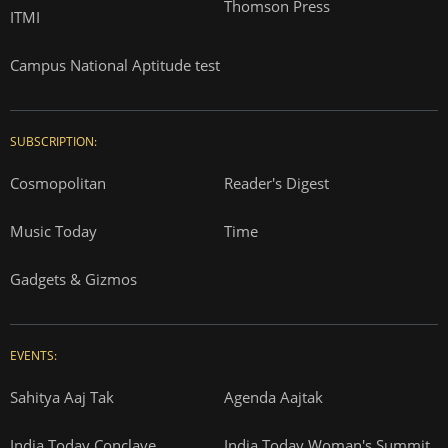
Thomson Press
ITMI
Campus National Aptitude test
SUBSCRIPTION:
Cosmopolitan
Reader's Digest
Music Today
Time
Gadgets & Gizmos
EVENTS:
Sahitya Aaj Tak
Agenda Aajtak
India Today Conclave
India Today Woman's Summit