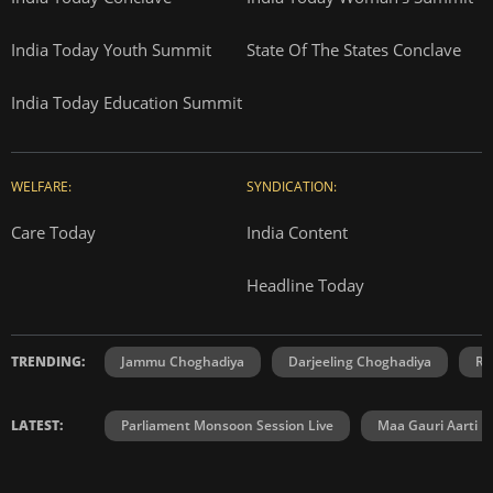
India Today Youth Summit
State Of The States Conclave
India Today Education Summit
WELFARE:
SYNDICATION:
Care Today
India Content
Headline Today
TRENDING:
Jammu Choghadiya
Darjeeling Choghadiya
Ra
LATEST:
Parliament Monsoon Session Live
Maa Gauri Aarti