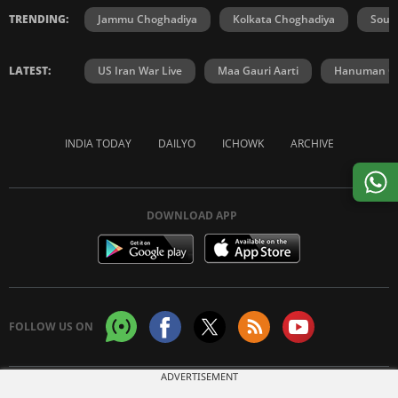
TRENDING:
Jammu Choghadiya
Kolkata Choghadiya
Sout
LATEST:
US Iran War Live
Maa Gauri Aarti
Hanuman Ch
INDIA TODAY
DAILYO
ICHOWK
ARCHIVE
DOWNLOAD APP
FOLLOW US ON
ADVERTISEMENT
Copyright © 2026 Living Media India Limited. For reprint rights:
Syndications