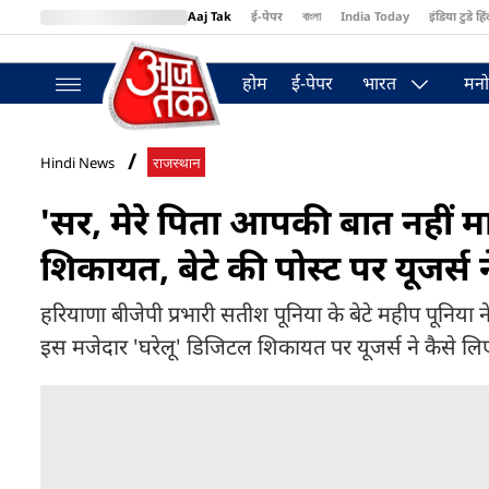
Aaj Tak
ई-पेपर
বাংলা
India Today
इंडिया टुडे हिं
MumbaiTak
BT Bazaar
Cosmopolitan
Harper's Bazaar
Northea
होम
ई-पेपर
भारत
मनो
Hindi News
राजस्थान
'सर, मेरे पिता आपकी बात नहीं मा
शिकायत, बेटे की पोस्ट पर यूजर्स 
हरियाणा बीजेपी प्रभारी सतीश पूनिया के बेटे महीप पूनिया
इस मजेदार 'घरेलू' डिजिटल शिकायत पर यूजर्स ने कैसे लिए