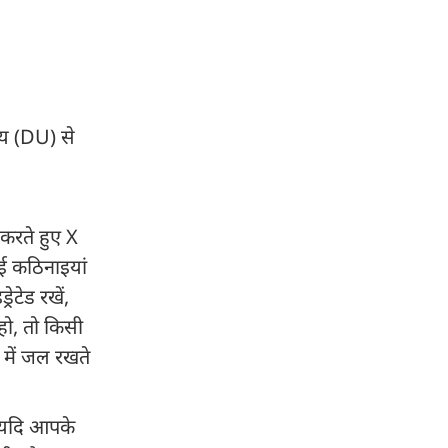
लय (DU) से
 करते हुए X
कई कठिनाइयां
ेटेड रखें,
हो, तो किसी
े में जल रखते
. यदि आपके