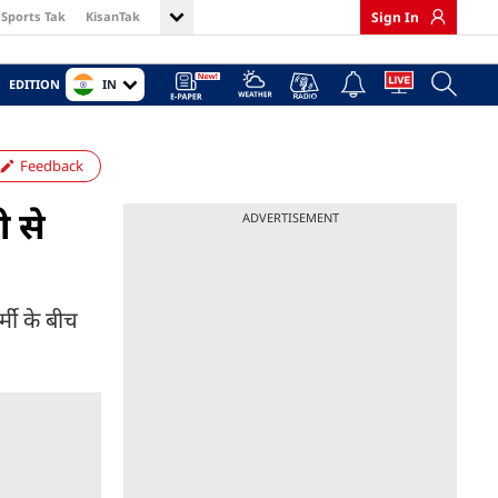
Sports Tak
KisanTak
Sign In
IN
EDITION
Feedback
ी से
ADVERTISEMENT
्मी के बीच