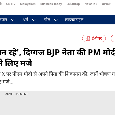
दी
GNTTV
Malayalam
Business Today
Lallantop
NewsTak
UPTak
st
Brides Today
Reader’s Digest
Astro Tak
Pakwan Gali
रंजन
धर्म
खेल
लाइफस्टाइल
न रहे', दिग्गज BJP नेता की PM मोद
ने लिए मजे
 ने X पर पीएम मोदी से अपने पिता की शिकायत की. जानें भीषण गर
 मजे...
ADVERTISEMENT