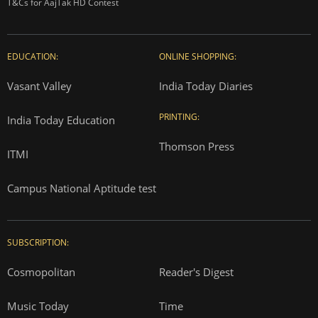
T&Cs for AajTak HD Contest
EDUCATION:
ONLINE SHOPPING:
Vasant Valley
India Today Diaries
PRINTING:
India Today Education
Thomson Press
ITMI
Campus National Aptitude test
SUBSCRIPTION:
Cosmopolitan
Reader's Digest
Music Today
Time