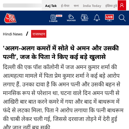
Aaj Tak
ई-पेपर
বাংলা
India Today
इंडिया टुडे हिंदी
MumbaiTak
BT Bazaar
Cosmopolitan
Harper's Bazaar
Northeast
Bri
Hindi News
राजस्थान
'अलग-अलग कमरों में सोते थे अमन और उसकी
पत्नी', जज के पिता ने किए कई बड़े खुलासे
दिल्ली की एक पॉश कॉलोनी में जज अमन कुमार शर्मा की
आत्महत्या मामले में पिता प्रेम कुमार शर्मा ने कई बड़े आरोप
लगाए हैं. उनका दावा है कि अमन पत्नी और उसकी बहन से
मानसिक रूप से परेशान था. घटना वाले दिन अमन पत्नी से
आखिरी बार बात करने कमरे में गया और बाद में बाथरूम में
फंदे से लटका मिला. पिता ने आरोप लगाया कि पत्नी बाथरूम
की चाबी लेकर चली गई, जिससे दरवाजा तोड़ने में देरी हुई
और जान नहीं बच सकी.