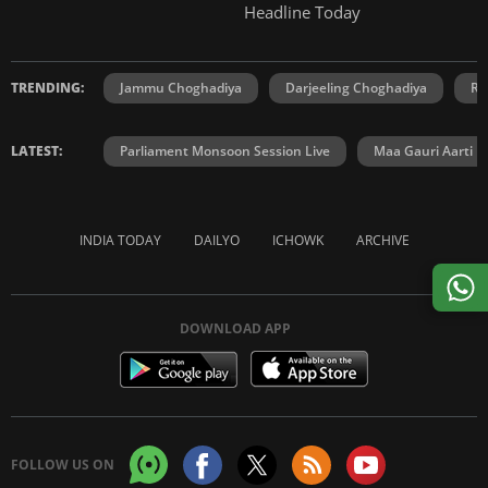
Headline Today
TRENDING:
Jammu Choghadiya
Darjeeling Choghadiya
Ra
LATEST:
Parliament Monsoon Session Live
Maa Gauri Aarti
INDIA TODAY
DAILYO
ICHOWK
ARCHIVE
DOWNLOAD APP
FOLLOW US ON