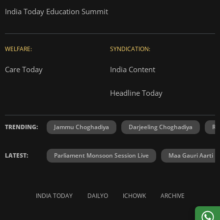
India Today Education Summit
WELFARE:
SYNDICATION:
Care Today
India Content
Headline Today
TRENDING:
Jammu Choghadiya
Darjeeling Choghadiya
Ra
LATEST:
Parliament Monsoon Session Live
Maa Gauri Aarti
INDIA TODAY
DAILYO
ICHOWK
ARCHIVE