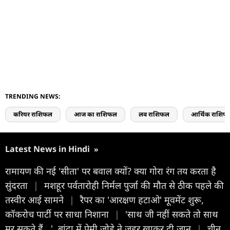
TRENDING NEWS:
करियर राशिफल
आज का राशिफल
लव राशिफल
आर्थिक राशिफ
Latest News in Hindi
»
रामायण की नई 'सीता' पर बवाल क्यों? क्या गोरा रंग तय करता है
सुंदरता
|
मशहूर पर्वतारोही निर्मल पुर्जा की मौत से ठीक पहले की
तस्वीर आई सामने
|
रैपर का 'आरक्षण हटाओ' मूवमेंट शुरू,
कॉकरोच पार्टी पर साधा निशाना
|
'साथ जी नहीं सकते तो साथ
मर सकते हैं...', बांदा में प्रेमी जोड़े ने जहर खाकर दी जान
|
चीन