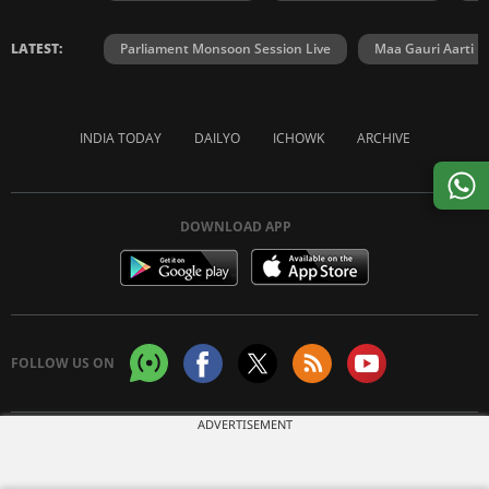
LATEST:
Parliament Monsoon Session Live
Maa Gauri Aarti
INDIA TODAY
DAILYO
ICHOWK
ARCHIVE
DOWNLOAD APP
FOLLOW US ON
ADVERTISEMENT
Copyright © 2026 Living Media India Limited. For reprint rights:
Syndications
Today