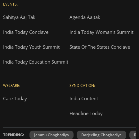
EVENTS:
Sahitya Aaj Tak
Agenda Aajtak
India Today Conclave
India Today Woman's Summit
India Today Youth Summit
State Of The States Conclave
India Today Education Summit
WELFARE:
SYNDICATION:
Care Today
India Content
Headline Today
TRENDING:
Jammu Choghadiya
Darjeeling Choghadiya
Ra