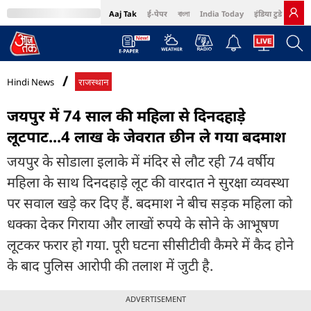
Aaj Tak
ई-पेपर
বাংলা
India Today
इंडिया टुडे हिंदी
MumbaiTak
BT Bazaar
Cosmopolitan
Harper's Bazaar
Northeast
Bri
Hindi News
राजस्थान
जयपुर में 74 साल की महिला से दिनदहाड़े
लूटपाट...4 लाख के जेवरात छीन ले गया बदमाश
जयपुर के सोडाला इलाके में मंदिर से लौट रही 74 वर्षीय
महिला के साथ दिनदहाड़े लूट की वारदात ने सुरक्षा व्यवस्था
पर सवाल खड़े कर दिए हैं. बदमाश ने बीच सड़क महिला को
धक्का देकर गिराया और लाखों रुपये के सोने के आभूषण
लूटकर फरार हो गया. पूरी घटना सीसीटीवी कैमरे में कैद होने
के बाद पुलिस आरोपी की तलाश में जुटी है.
ADVERTISEMENT