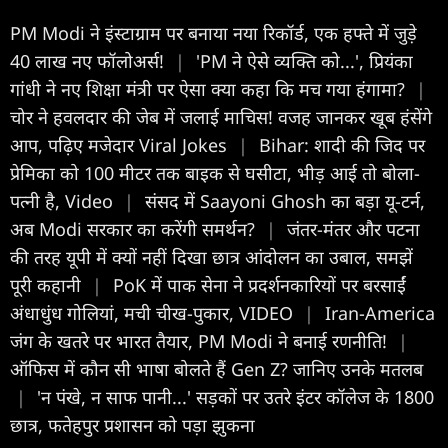
PM Modi ने इंस्टाग्राम पर बनाया नया रिकॉर्ड, एक हफ्ते में जुड़े
40 लाख नए फॉलोअर्स!
|
'PM ने ऐसे व्यक्ति को...', प्रियंका
गांधी ने नए शिक्षा मंत्री पर ऐसा क्या कहा कि मच गया हंगामा?
|
चोर ने हवलदार की जेब में जलाई माचिस! वजह जानकर खूब हंसेंगे
आप, पढ़िए मजेदार Viral Jokes
|
Bihar: शादी की जिद पर
प्रेमिका को 100 मीटर तक बाइक से घसीटा, भीड़ आई तो बोला-
पत्नी है, Video
|
संसद में Saayoni Ghosh का बड़ा यू-टर्न,
अब Modi सरकार का करेंगी समर्थन?
|
जंतर-मंतर और पटना
की तरह यूपी में क्यों नहीं दिखा छात्र आंदोलन का उबाल, समझें
पूरी कहानी
|
PoK में पाक सेना ने प्रदर्शनकारियों पर बरसाईं
अंधाधुंध गोलियां, मची चीख-पुकार, VIDEO
|
Iran-America
जंग के खतरे पर भारत तैयार, PM Modi ने बनाई रणनीति!
|
ऑफिस में कौन सी भाषा बोलते हैं Gen Z? जानिए उनके मतलब
|
'न पंखे, न साफ पानी...' सड़कों पर उतरे इंटर कॉलेज के 1800
छात्र, फतेहपुर प्रशासन को पड़ा झुकना