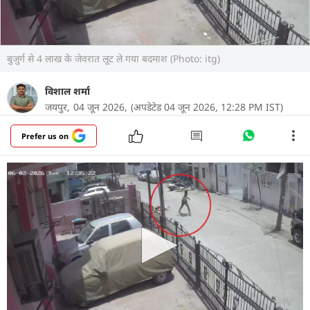
बुजुर्ग से 4 लाख के जेवरात लूट ले गया बदमाश (Photo: itg)
विशाल शर्मा
जयपुर,
04 जून 2026,
(अपडेटेड 04 जून 2026, 12:28 PM IST)
Prefer us on
राजस्थान के जयपुर में मंदिर से दर्शन कर घर लौट रही बुजुर्ग
महिला के साथ दिनदहाड़े लूटपाट का सीसीटीवी सामने आया
है. जहां एक बदमाश बीच सड़क महिला को बेरहमी से
पटककर लाखों रुपए के सोने के आभूषण लूट ले गया.घटना
सोडाला थाना क्षेत्र के जमुना नगर की है, जहां 74 साल की
संतोष अग्रवाल 2 जून की दोपहर पास के मंदिर में दर्शन करने