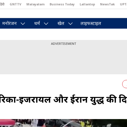
हिंदी
GNTTV
Malayalam
Business Today
Lallantop
NewsTak
UPT
east
Brides Today
Reader’s Digest
Astro Tak
Pakwan Gali
मनोरंजन
धर्म
खेल
लाइफस्टाइल
ADVERTISEMENT
अमेरिका-इजरायल और ईरान युद्ध की द