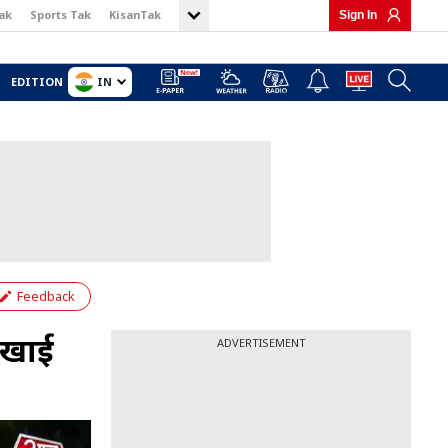
ak
Sports Tak
KisanTak
Sign In
IN
EDITION
Feedback
िखाई
ADVERTISEMENT