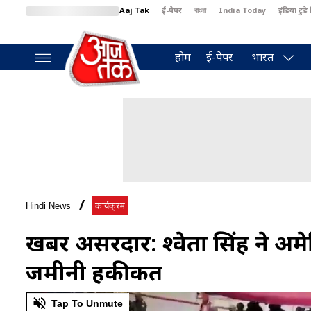
Aaj Tak
ई-पेपर
বাংলা
India Today
इंडिया टुडे 
MumbaiTak
BT Bazaar
Cosmopolitan
Harper's Bazaar
North
होम
ई-पेपर
भारत
Hindi News
कार्यक्रम
खबरें असरदार: श्वेता सिंह ने 
जमीनी हकीकत
0
Tap To Unmute
of