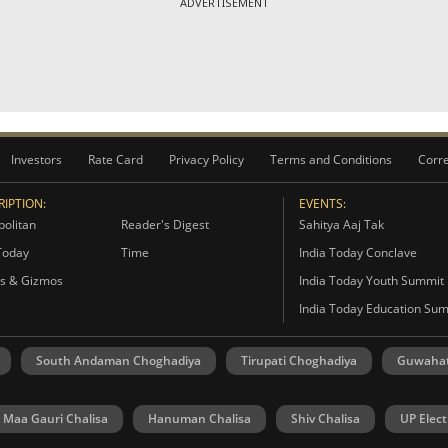
ADVERTISEMENT
Investors
Rate Card
Privacy Policy
Terms and Conditions
Corre
IPTION:
EVENTS:
olitan
Reader's Digest
Sahitya Aaj Tak
Today
Time
India Today Conclave
s & Gizmos
India Today Youth Summit
India Today Education Su
South Andaman Choghadiya
Tirupati Choghadiya
Guwahat
Maa Gauri Chalisa
Hanuman Chalisa
Shiv Chalisa
UP Elect