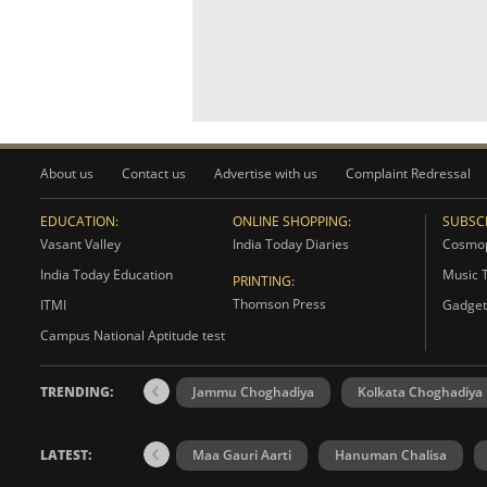
About us
Contact us
Advertise with us
Complaint Redressal
EDUCATION:
ONLINE SHOPPING:
SUBSCR
Vasant Valley
India Today Diaries
Cosmop
India Today Education
Music 
PRINTING:
Thomson Press
ITMI
Gadget
Campus National Aptitude test
TRENDING:
Jammu Choghadiya
Kolkata Choghadiya
LATEST:
Maa Gauri Aarti
Hanuman Chalisa