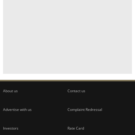
About us
Contact us
Advertise with us
Complaint Redressal
Investors
Rate Card