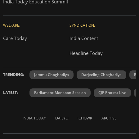
India Today Education Summit
WELFARE:
SYNDICATION:
Care Today
India Content
Headline Today
TRENDING:
Jammu Choghadiya
Darjeeling Choghadiya
Ra
LATEST:
Parliament Monsoon Session
CJP Protest Live
INDIA TODAY
DAILYO
ICHOWK
ARCHIVE