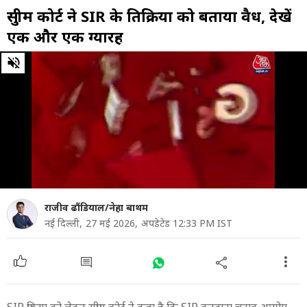
सुप्रीम कोर्ट ने SIR के प्रतिक्रिया को बताया वैध, देखें
एक और एक ग्यारह
0
of
44
minutes,
44
seconds
राजीव ढौंडियाल/नेहा बाथम
नई दिल्ली,
27 मई 2026,
अपडेटेड 12:33 PM IST