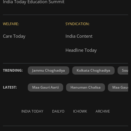
India Today Education Summit
WELFARE:
SYNDICATION:
Care Today
India Content
Headline Today
TRENDING:
Jammu Choghadiya
Kolkata Choghadiya
Sout
LATEST:
Maa Gauri Aarti
Hanuman Chalisa
Maa Gauri 
INDIA TODAY
DAILYO
ICHOWK
ARCHIVE