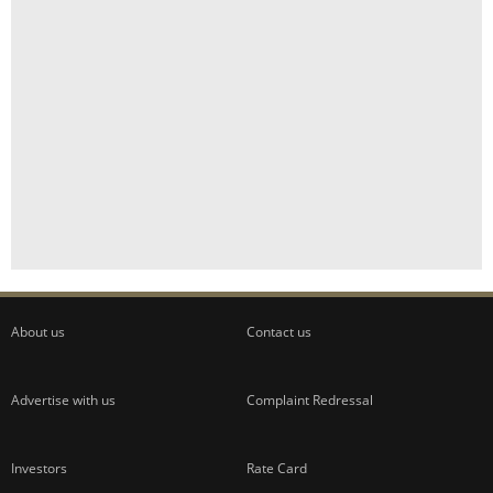
About us
Contact us
Advertise with us
Complaint Redressal
Investors
Rate Card