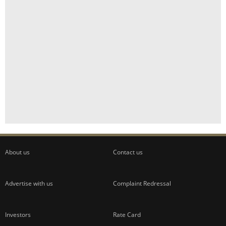
About us
Contact us
Advertise with us
Complaint Redressal
Investors
Rate Card