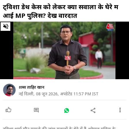
ट्विशा डेथ केस को लेकर क्यों सवालों के घेरे में
आई MP पुलिस? देखें वारदात
0
of
23
minutes,
33
seconds
शम्स ताहिर खान
नई दिल्ली,
08 जून 2026,
अपडेटेड 11:57 PM IST