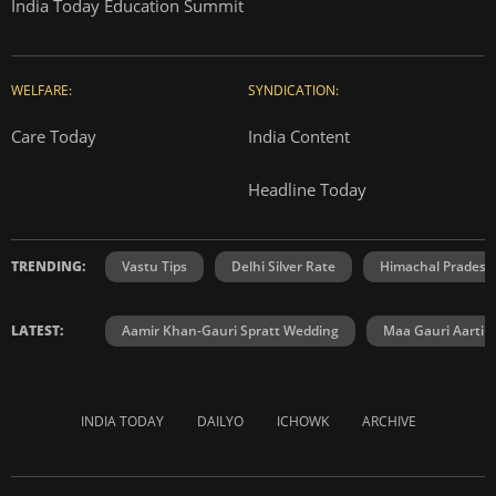
India Today Education Summit
WELFARE:
SYNDICATION:
Care Today
India Content
Headline Today
TRENDING:
Vastu Tips
Delhi Silver Rate
Himachal Prades
LATEST:
Aamir Khan-Gauri Spratt Wedding
Maa Gauri Aarti
INDIA TODAY
DAILYO
ICHOWK
ARCHIVE