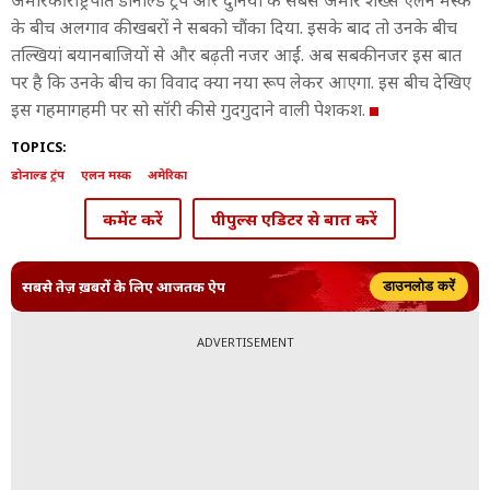
अमेर‍िकी राष्ट्रपत‍ि डोनाल्ड ट्रंप और दुन‍िया के सबसे अमीर शख्स एलन मस्क
के बीच अलगाव की खबरों ने सबको चौंका द‍िया. इसके बाद तो उनके बीच
तल्ख‍ियां बयानबाजि‍यों से और बढ़ती नजर आईं. अब सबकी नजर इस बात
पर है क‍ि उनके बीच का व‍िवाद क्या नया रूप लेकर आएगा. इस बीच देख‍िए
इस गहमागहमी पर सो सॉरी की से गुदगुदाने वाली पेशकश.
TOPICS:
डोनाल्ड ट्रंप
एलन मस्क
अमेरिका
कमेंट करें
पीपुल्स एडिटर से बात करें
सबसे तेज़ ख़बरों के लिए आजतक ऐप
डाउनलोड करें
ADVERTISEMENT