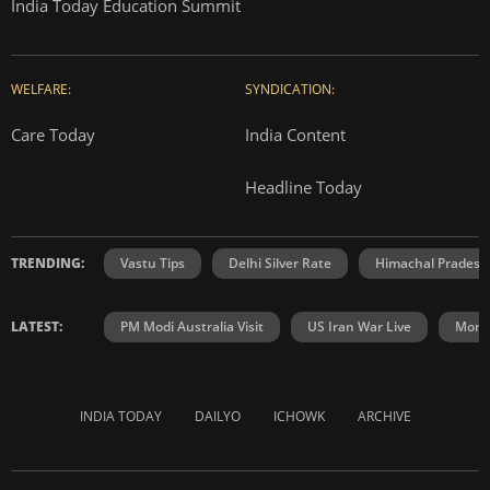
India Today Education Summit
WELFARE:
SYNDICATION:
Care Today
India Content
Headline Today
TRENDING:
Vastu Tips
Delhi Silver Rate
Himachal Prades
LATEST:
PM Modi Australia Visit
US Iran War Live
Mons
INDIA TODAY
DAILYO
ICHOWK
ARCHIVE