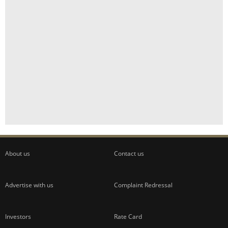
About us
Contact us
Advertise with us
Complaint Redressal
Investors
Rate Card