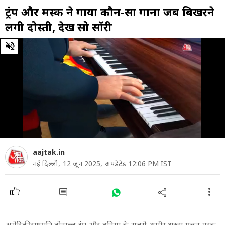
ट्रंप और मस्क ने गाया कौन-सा गाना जब ब‍िखरने
लगी दोस्ती, देखें सो सॉरी
0
of
1
minute,
53
seconds
aajtak.in
नई दिल्ली,
12 जून 2025,
अपडेटेड 12:06 PM IST