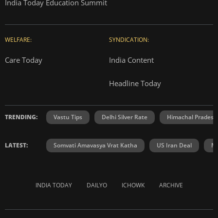
India Today Education Summit
WELFARE:
SYNDICATION:
Care Today
India Content
Headline Today
TRENDING:
Vastu Tips
Delhi Silver Rate
Himachal Prades
LATEST:
Somvati Amavasya Vrat Katha
US Iran Deal
Ma
INDIA TODAY
DAILYO
ICHOWK
ARCHIVE