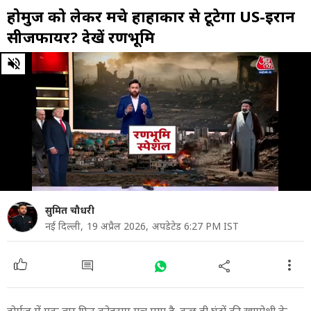
होर्मुज को लेकर मचे हाहाकार से टूटेगा US-ईरान
सीजफायर? देखें रणभूमि
0
of
37
minutes,
3
seconds
सुमित चौधरी
नई दिल्ली,
19 अप्रैल 2026,
अपडेटेड 6:27 PM IST