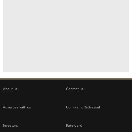
About us
Contact us
Advertise with us
Complaint Redressal
Investors
Rate Card