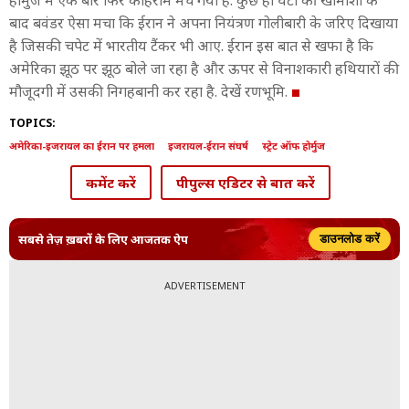
होर्मुज में एक बार फिर कोहराम मच गया है. कुछ ही घंटों की खामोशी के
बाद बवंडर ऐसा मचा कि ईरान ने अपना नियंत्रण गोलीबारी के जरिए दिखाया
है जिसकी चपेट में भारतीय टैंकर भी आए. ईरान इस बात से खफा है कि
अमेरिका झूठ पर झूठ बोले जा रहा है और ऊपर से विनाशकारी हथियारों की
मौजूदगी में उसकी निगहबानी कर रहा है. देखें रणभूमि.
TOPICS:
अमेरिका-इजरायल का ईरान पर हमला
इजरायल-ईरान संघर्ष
स्ट्रेट ऑफ होर्मुज
कमेंट करें
पीपुल्स एडिटर से बात करें
सबसे तेज़ ख़बरों के लिए आजतक ऐप
डाउनलोड करें
ADVERTISEMENT