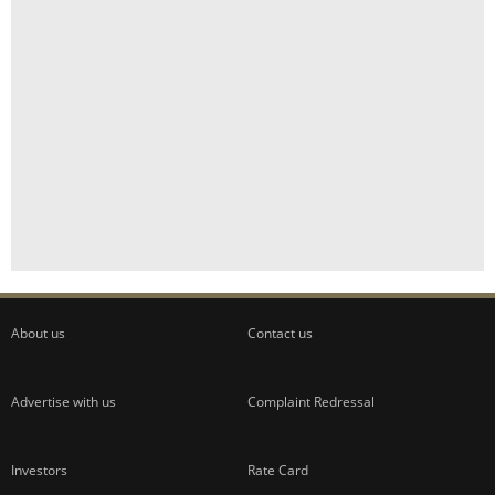
About us
Contact us
Advertise with us
Complaint Redressal
Investors
Rate Card