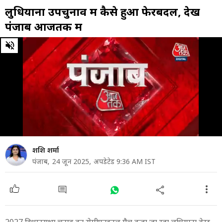
लुधियाना उपचुनाव में कैसे हुआ फेरबदल, देखें
पंजाब आजतक में
0
of
23
minutes,
22
seconds
शशि शर्मा
पंजाब,
24 जून 2025,
अपडेटेड 9:36 AM IST