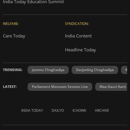
India Today Education Summit
WELFARE:
SYNDICATION:
Care Today
India Content
Headline Today
TRENDING:
Jammu Choghadiya
Darjeeling Choghadiya
Ra
LATEST:
Parliament Monsoon Session Live
Maa Gauri Aarti
INDIA TODAY
DAILYO
ICHOWK
ARCHIVE