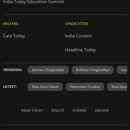
India Today Education Summit
WELFARE:
SYNDICATION:
Care Today
India Content
Headline Today
TRENDING:
Jammu Choghadiya
Kolkata Choghadiya
Sout
LATEST:
Maa Gauri Aarti
Hanuman Chalisa
Maa Gauri 
INDIA TODAY
DAILYO
ICHOWK
ARCHIVE