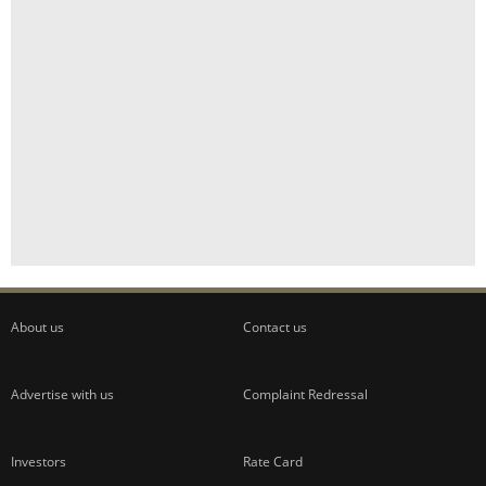
About us
Contact us
Advertise with us
Complaint Redressal
Investors
Rate Card