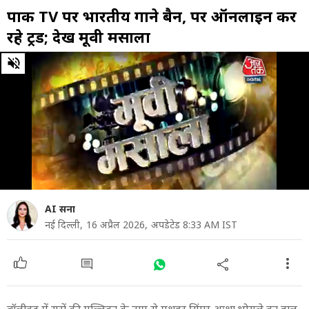
पाक TV पर भारतीय गाने बैन, पर ऑनलाइन कर
रहे ट्रेंड; देखें मूवी मसाला
0
of
26
minutes,
27
seconds
AI सना
नई दिल्ली,
16 अप्रैल 2026,
अपडेटेड 8:33 AM IST