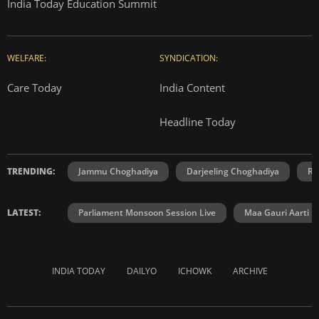
India Today Education Summit
WELFARE:
SYNDICATION:
Care Today
India Content
Headline Today
TRENDING:
Jammu Choghadiya
Darjeeling Choghadiya
Ra
LATEST:
Parliament Monsoon Session Live
Maa Gauri Aarti
INDIA TODAY
DAILYO
ICHOWK
ARCHIVE