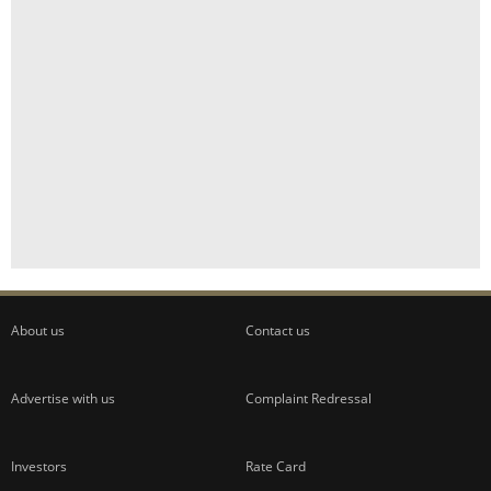
About us
Contact us
Advertise with us
Complaint Redressal
Investors
Rate Card