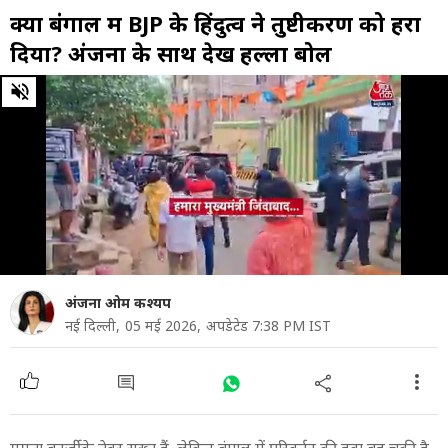
क्या बंगाल में BJP के हिंदुत्व ने तुष्टीकरण को हरा
दिया? अंजना के साथ देखें हल्ला बोल
0
of
43
minutes,
22
seconds
अंजना ओम कश्यप
नई दिल्ली,
05 मई 2026,
अपडेटेड 7:38 PM IST