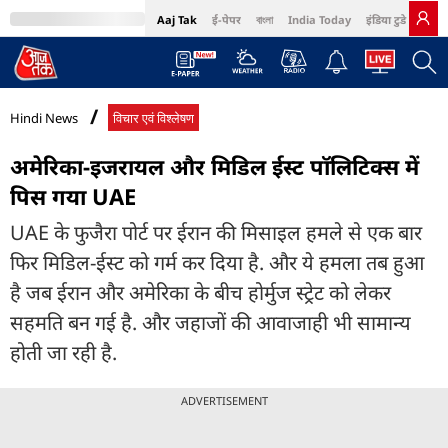
Aaj Tak
ई-पेपर
বাংলা
India Today
इंडिया टुडे हिंदी
MumbaiTak
BT Bazaar
Cosmopolitan
Harper's Bazaar
Northeast
Bri
Hindi News
विचार एवं विश्लेषण
अमेरिका-इजरायल और मिडिल ईस्ट पॉलिटिक्स में
पिस गया UAE
UAE के फुजैरा पोर्ट पर ईरान की मिसाइल हमले से एक बार
फिर मिडिल-ईस्ट को गर्म कर दिया है. और ये हमला तब हुआ
है जब ईरान और अमेरिका के बीच होर्मुज स्ट्रेट को लेकर
सहमति बन गई है. और जहाजों की आवाजाही भी सामान्य
होती जा रही है.
ADVERTISEMENT