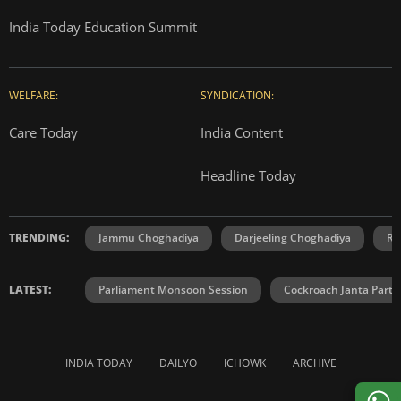
India Today Education Summit
WELFARE:
SYNDICATION:
Care Today
India Content
Headline Today
TRENDING:
Jammu Choghadiya
Darjeeling Choghadiya
Ra
LATEST:
Parliament Monsoon Session
Cockroach Janta Party
INDIA TODAY
DAILYO
ICHOWK
ARCHIVE