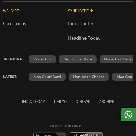
WELFARE:
SYNDICATION:
Care Today
India Content
Headline Today
TRENDING:
Vastu Tips
Delhi Silver Rate
Himachal Prades
LATEST:
Maa Gauri Aarti
Hanuman Chalisa
Maa Gauri 
INDIA TODAY
DAILYO
ICHOWK
ARCHIVE
DOWNLOAD APP