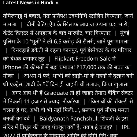
Latest News in Hindi
»
तमिलनाडु में बवाल, नेता प्रतिपक्ष उदयनिधि स्टालिन गिरफ्तार, जानें
मामला
|
चीनी बेटिंग ऐप के खिलाफ आवाज उठाना पड़ा भारी,
कंटेंट क्रिएटर से अपहरण के बाद मारपीट, चार गिरफ्तार
|
मुंबई
पुलिस के 10 'भूतों' ने ली 6.5 करोड़ की सैलरी, जानें पूरा मामला
|
दिनदहाड़े डकैती से दहला कानपुर, पूर्व इंस्पेक्टर के घर परिवार
को बंधक बनाकर लूट
|
Flipkart Freedom Sale में
iPhone की कीमतों में बड़ा धमाका! ₹17,000 तक की बचत का
मौका
|
आश्रम में फेरे, भाभी की साड़ी-मां के गहनों में दुल्हन बनी
थी एक्ट्रेस, शादी के 5वें दिन ही चाहती थी तलाक, किया खुलासा
|
अगर आप भी हैं Graduate तो हो जाइए तैयार! बैंकिंग सेक्टर
में निकली 11 हजार से ज्यादा नौकरियां
|
'किताबों की रॉयल्टी से
चलता है घर, अभी वो भी नहीं मिली...', छलका पूर्व सीएम ममता
बनर्जी का दर्द
|
Baidyanath Panchshul: शिवजी के इस
मंदिर में त्रिशूल की जगह पंचशूल क्यों है, रावण है वजह?
|
IPL
2027 में पाकिस्तान के मोहम्मद आमिर की होगी एंट्री? क्या