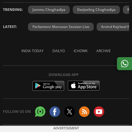
TRENDING:
Jammu Choghadiya
Darjeeling Choghadiya
Ra
LATEST:
Parliament Monsoon Session Live
Arvind Kejriwal E2
INDIA TODAY
DAILYO
ICHOWK
ARCHIVE
DOWNLOAD APP
FOLLOW US ON
ADVERTISEMENT