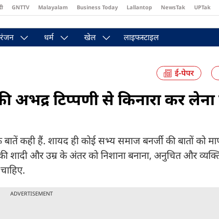
दी
GNTTV
Malayalam
Business Today
Lallantop
NewsTak
UPTak
st
Brides Today
Reader’s Digest
Astro Tak
रंजन
धर्म
खेल
लाइफस्टाइल
ी अभद्र टिप्पणी से किनारा कर लेना 
 बातें कही हैं. शायद ही कोई सभ्य समाज बनर्जी की बातों को 
नकी शादी और उम्र के अंतर को निशाना बनाना, अनुचित और व्यक्त
 चाहिए.
ADVERTISEMENT