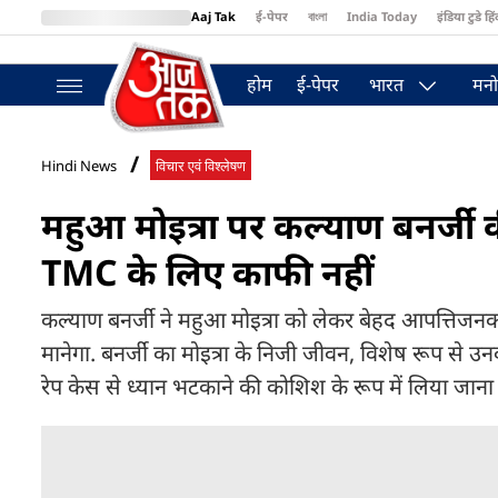
Aaj Tak
ई-पेपर
বাংলা
India Today
इंडिया टुडे हिं
MumbaiTak
BT Bazaar
Cosmopolitan
Harper's Bazaar
Northea
होम
ई-पेपर
भारत
मनो
Hindi News
विचार एवं विश्लेषण
महुआ मोइत्रा पर कल्याण बनर्जी क
TMC के लिए काफी नहीं
कल्याण बनर्जी ने महुआ मोइत्रा को लेकर बेहद आपत्तिजनक
मानेगा. बनर्जी का मोइत्रा के निजी जीवन, विशेष रूप से उ
रेप केस से ध्यान भटकाने की कोशिश के रूप में लिया जाना