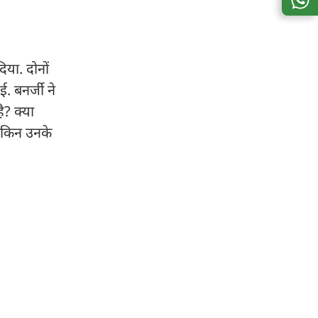
िया. दोनों
 बनर्जी ने
ै? क्या
लेकिन उनके