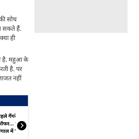
नकी सोच
सकते हैं.
क्या ही
ती है. महुआ के
रती है. पर
इजाजत नहीं
हले गैंगरेप, फिर 5000 का
सेफ सिटी से स्ट्
फर... पीड़िता के पिता बोले-
महिला सुरक्षा पर
ंगाल में 'औरंगजेब का शासन'
बदल रहा है?